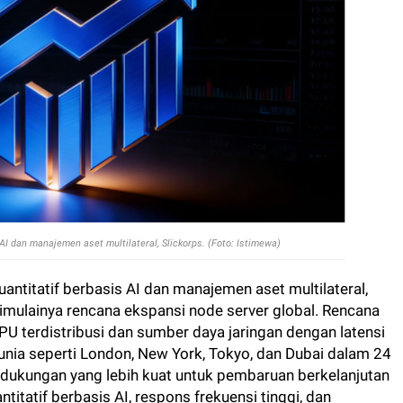
 AI dan manajemen aset multilateral, Slickorps. (Foto: Istimewa)
uantitatif berbasis AI dan manajemen aset multilateral,
imulainya rencana ekspansi node server global. Rencana
PU terdistribusi dan sumber daya jaringan dengan latensi
nia seperti London, New York, Tokyo, dan Dubai dalam 24
 dukungan yang lebih kuat untuk pembaruan berkelanjutan
ntitatif berbasis AI, respons frekuensi tinggi, dan