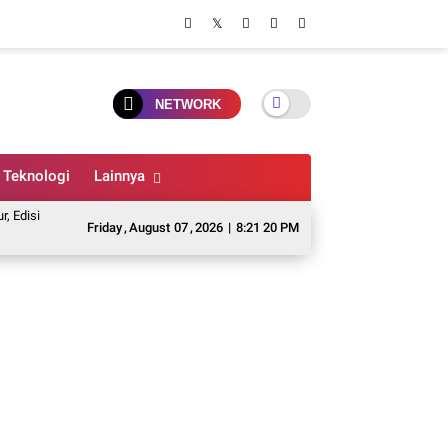
NETWORK
Teknologi
Lainnya
toGP Terbatas 2.000 Unit Dibanderol Rp 29,9 Juta
Arne Slot Jadi Incaran 
Friday
,
August
07
,
2026
|
8:21 22 PM