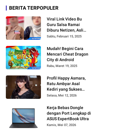
BERITA TERPOPULER
Viral Link Video Bu
Guru Salsa Ramai
Diburu Netizen, Asli
atau Setingan AI ?
Sabtu, Februari 15, 2025
Mudah! Begini Cara
Mencari Cheat Dragon
City di Android
Rabu, Maret 19, 2025
Profil Happy Asmara,
Ratu Ambyar Asal
Kediri yang Sukses
Lewat Lagu Tak
Selasa, Mei 12, 2026
Ikhlasno dan Rungkad
Kerja Bebas Dongle
dengan Port Lengkap di
ASUS ExpertBook Ultra
Kamis, Mei 07, 2026