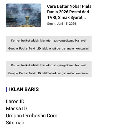
Cara Daftar Nobar Piala
Dunia 2026 Resmi dari
TVRI, Simak Syarat,
Kategori, dan Aturan
Senin, Juni 15, 2026
FIFA
Konten berikut adalah iklan otomatis yang ditampilkan oleh
Google. PacitanTerkini.ID tidak terkait dengan materi konten ini.
Konten berikut adalah iklan otomatis yang ditampilkan oleh
Google. PacitanTerkini.ID tidak terkait dengan materi konten ini.
IKLAN BARIS
Laros.ID
Massa.ID
UmpanTerobosan.Com
Sitemap