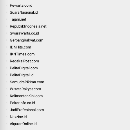
Pewarta.co.id
SuaraNasional.id
Tajam.net
RepublikIndonesia.net
SwaraWarta.co.id
GerbangRakyat.com
IDNHits.com
IKNTimes.com
RedaksiPost.com
PelitaDigital.com
PelitaDigital.id
SamudraPikiran.com
WisataRakyat.com
KalimantanKini.com
PakarInfo.co.id
JadiProfesional.com
Nexzine.id
AlquranOnline.id