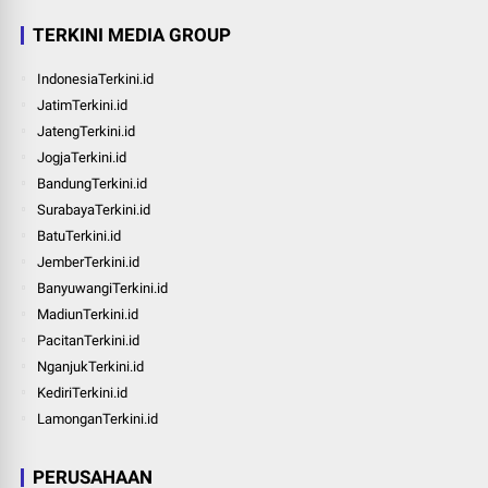
TERKINI MEDIA GROUP
IndonesiaTerkini.id
JatimTerkini.id
JatengTerkini.id
JogjaTerkini.id
BandungTerkini.id
SurabayaTerkini.id
BatuTerkini.id
JemberTerkini.id
BanyuwangiTerkini.id
MadiunTerkini.id
PacitanTerkini.id
NganjukTerkini.id
KediriTerkini.id
LamonganTerkini.id
PERUSAHAAN