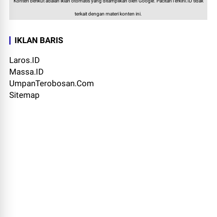
Konten berikut adalah iklan otomatis yang ditampilkan oleh Google. PacitanTerkini.ID tidak
terkait dengan materi konten ini.
IKLAN BARIS
Laros.ID
Massa.ID
UmpanTerobosan.Com
Sitemap