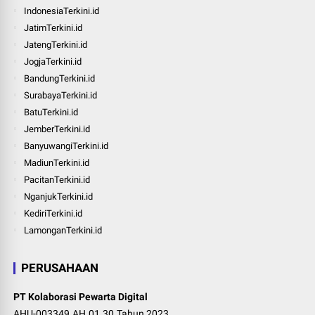
IndonesiaTerkini.id
JatimTerkini.id
JatengTerkini.id
JogjaTerkini.id
BandungTerkini.id
SurabayaTerkini.id
BatuTerkini.id
JemberTerkini.id
BanyuwangiTerkini.id
MadiunTerkini.id
PacitanTerkini.id
NganjukTerkini.id
KediriTerkini.id
LamonganTerkini.id
PERUSAHAAN
PT Kolaborasi Pewarta Digital
AHU-003349.AH.01.30.Tahun 2023