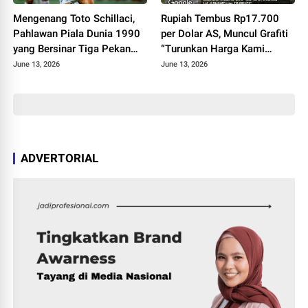
Mengenang Toto Schillaci,
Rupiah Tembus Rp17.700
Pahlawan Piala Dunia 1990
per Dolar AS, Muncul Grafiti
yang Bersinar Tiga Pekan
“Turunkan Harga Kami
lalu Menghilang dari
Lapar” di Jember
June 13, 2026
June 13, 2026
Panggung Sepak Bola
ADVERTORIAL