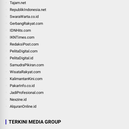
Tajam.net
RepublikIndonesia.net
SwaraWarta.co.id
GerbangRakyat.com
IDNHits.com
IKNTimes.com
RedaksiPost.com
PelitaDigital.com
PelitaDigital.id
SamudraPikiran.com
WisataRakyat.com
KalimantanKini.com
PakarInfo.co.id
JadiProfesional.com
Nexzine.id
AlquranOnline.id
TERKINI MEDIA GROUP