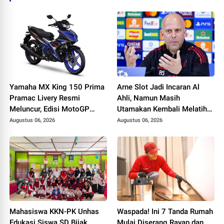
Yamaha MX King 150 Prima
Arne Slot Jadi Incaran Al
Pramac Livery Resmi
Ahli, Namun Masih
Meluncur, Edisi MotoGP
Utamakan Kembali Melatih
Terbatas 2.000 Unit
di Liga Eropa
Augustus 06, 2026
Augustus 06, 2026
Dibanderol Rp 29,9 Juta
Mahasiswa KKN-PK Unhas
Waspada! Ini 7 Tanda Rumah
Edukasi Siswa SD Bijak
Mulai Diserang Rayap dan