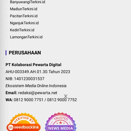
BanyuwangiTerkini.id
MadiunTerkini.id
PacitanTerkini.id
NganjukTerkini.id
KediriTerkini.id
LamonganTerkini.id
PERUSAHAAN
PT Kolaborasi Pewarta Digital
AHU-003349.AH.01.30.Tahun 2023
NIB: 1401230031537
Ekosistem Media Online Indonesia
Email:
redaksi@pewarta.net
WA:
0812 9000 7751
/
0812 9000 7752