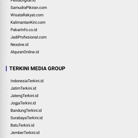
PelitaDigital.id
SamudraPikiran.com
WisataRakyat.com
KalimantanKini.com
PakarInfo.co.id
JadiProfesional.com
Nexzine.id
AlquranOnline.id
TERKINI MEDIA GROUP
IndonesiaTerkini.id
JatimTerkini.id
JatengTerkini.id
JogjaTerkini.id
BandungTerkini.id
SurabayaTerkini.id
BatuTerkini.id
JemberTerkini.id