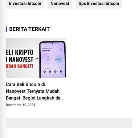
investasi bitcoin
Nanovest
tips investasi bitcoin
BERITA TERKAIT
Cara Beli Bitcoin di
Nanovest Ternyata Mudah
Banget, Begini Langkah dan
Syaratnya
December 10, 2024