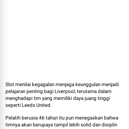
Slot menilai kegagalan menjaga keunggulan menjadi
pelajaran penting bagi Liverpool, terutama dalam
menghadapi tim yang memiliki daya juang tinggi
seperti Leeds United.
Pelatih berusia 46 tahun itu pun menegaskan bahwa
timnya akan berupaya tampil lebih solid dan disiplin