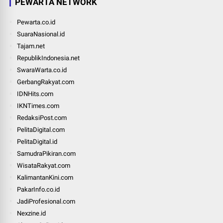
PEWARTA NETWORK
Pewarta.co.id
SuaraNasional.id
Tajam.net
RepublikIndonesia.net
SwaraWarta.co.id
GerbangRakyat.com
IDNHits.com
IKNTimes.com
RedaksiPost.com
PelitaDigital.com
PelitaDigital.id
SamudraPikiran.com
WisataRakyat.com
KalimantanKini.com
PakarInfo.co.id
JadiProfesional.com
Nexzine.id