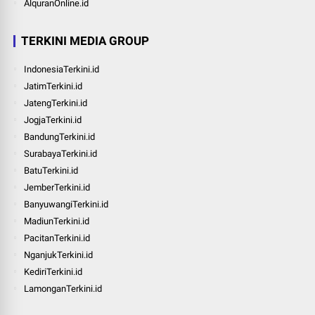
AlquranOnline.id
TERKINI MEDIA GROUP
IndonesiaTerkini.id
JatimTerkini.id
JatengTerkini.id
JogjaTerkini.id
BandungTerkini.id
SurabayaTerkini.id
BatuTerkini.id
JemberTerkini.id
BanyuwangiTerkini.id
MadiunTerkini.id
PacitanTerkini.id
NganjukTerkini.id
KediriTerkini.id
LamonganTerkini.id