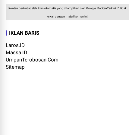
Konten berikut adalah iklan otomatis yang ditampilkan oleh Google. PacitanTerkini.ID tidak
terkait dengan materi konten ini.
IKLAN BARIS
Laros.ID
Massa.ID
UmpanTerobosan.Com
Sitemap