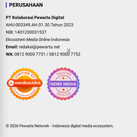
PERUSAHAAN
PT Kolaborasi Pewarta Digital
AHU-003349.AH.01.30.Tahun 2023
NIB: 1401230031537
Ekosistem Media Online Indonesia
Email:
redaksi@pewarta.net
WA:
0812 9000 7751
/
0812 9000 7752
©
2026
Pewarta Network
-
Indonesia digital media ecosystem
.