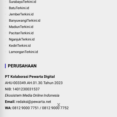
SurabayaTerkini.id
BatuTerkini.id
JemberTerkini.id
BanyuwangiTerkini.id
MadiunTerkini.id
PacitanTerkini.id
NganjukTerkini.id
KediriTerkini.id
LamonganTerkini.id
PERUSAHAAN
PT Kolaborasi Pewarta Digital
AHU-003349.AH.01.30.Tahun 2023
NIB: 1401230031537
Ekosistem Media Online Indonesia
Email:
redaksi@pewarta.net
WA:
0812 9000 7751
/
0812 9000 7752