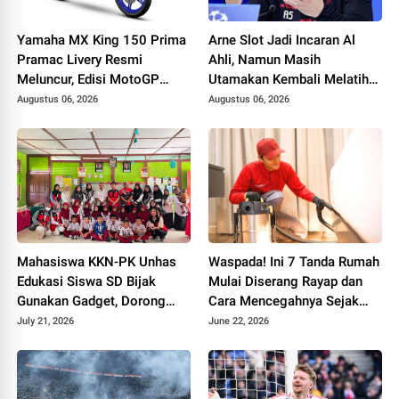
Yamaha MX King 150 Prima
Arne Slot Jadi Incaran Al
Pramac Livery Resmi
Ahli, Namun Masih
Meluncur, Edisi MotoGP
Utamakan Kembali Melatih
Terbatas 2.000 Unit
di Liga Eropa
Augustus 06, 2026
Augustus 06, 2026
Dibanderol Rp 29,9 Juta
Mahasiswa KKN-PK Unhas
Waspada! Ini 7 Tanda Rumah
Edukasi Siswa SD Bijak
Mulai Diserang Rayap dan
Gunakan Gadget, Dorong
Cara Mencegahnya Sejak
Kebiasaan Digital Sehat
Dini
July 21, 2026
June 22, 2026