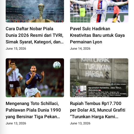
Cara Daftar Nobar Piala
Pavel Sulc Hadirkan
Dunia 2026 Resmi dari TVRI,
Kreativitas Baru untuk Gaya
Simak Syarat, Kategori, dan
Permainan Lyon
Aturan FIFA
June 15, 2026
June 14, 2026
Mengenang Toto Schillaci,
Rupiah Tembus Rp17.700
Pahlawan Piala Dunia 1990
per Dolar AS, Muncul Grafiti
yang Bersinar Tiga Pekan
“Turunkan Harga Kami
lalu Menghilang dari
Lapar” di Jember
June 13, 2026
June 13, 2026
Panggung Sepak Bola