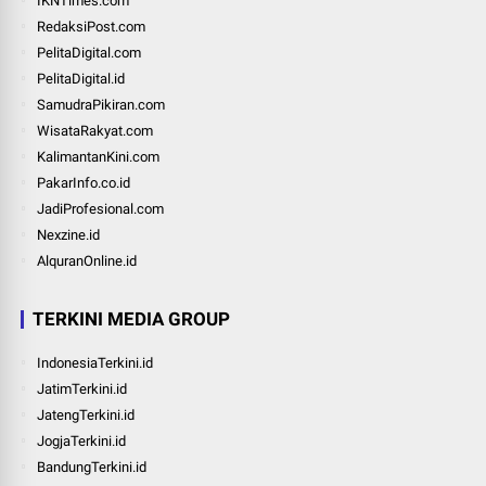
IKNTimes.com
RedaksiPost.com
PelitaDigital.com
PelitaDigital.id
SamudraPikiran.com
WisataRakyat.com
KalimantanKini.com
PakarInfo.co.id
JadiProfesional.com
Nexzine.id
AlquranOnline.id
TERKINI MEDIA GROUP
IndonesiaTerkini.id
JatimTerkini.id
JatengTerkini.id
JogjaTerkini.id
BandungTerkini.id