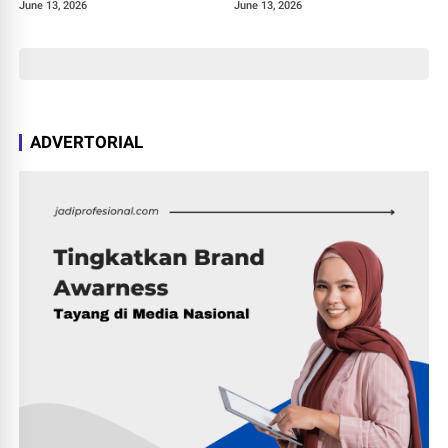
lalu Menghilang dari
Lapar” di Jember
June 13, 2026
June 13, 2026
Panggung Sepak Bola
ADVERTORIAL