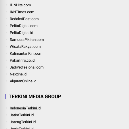
IDNHits.com
IKNTimes.com
RedaksiPost.com
PelitaDigital.com
PelitaDigital.id
SamudraPikiran.com
WisataRakyat.com
KalimantanKini.com
PakarInfo.co.id
JadiProfesional.com
Nexzine.id
AlquranOnline.id
TERKINI MEDIA GROUP
IndonesiaTerkini.id
JatimTerkini.id
JatengTerkini.id
JogjaTerkini.id