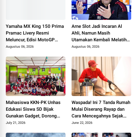
Yamaha MX King 150 Prima
Arne Slot Jadi Incaran Al
Pramac Livery Resmi
Ahli, Namun Masih
Meluncur, Edisi MotoGP
Utamakan Kembali Melatih
Terbatas 2.000 Unit
di Liga Eropa
Augustus 06, 2026
Augustus 06, 2026
Dibanderol Rp 29,9 Juta
Mahasiswa KKN-PK Unhas
Waspada! Ini 7 Tanda Rumah
Edukasi Siswa SD Bijak
Mulai Diserang Rayap dan
Gunakan Gadget, Dorong
Cara Mencegahnya Sejak
Kebiasaan Digital Sehat
Dini
July 21, 2026
June 22, 2026