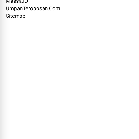
Massa.ID
UmpanTerobosan.Com
Sitemap