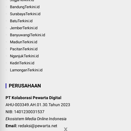
BandungTerkini.id
SurabayaTerkini.id
BatuTerkini.id
JemberTerkini.id
BanyuwangiTerkini.id
MadiunTerkini.id
PacitanTerkini.id
NganjukTerkini.id
KediriTerkini.id
LamonganTerkini.id
PERUSAHAAN
PT Kolaborasi Pewarta Digital
AHU-003349.AH.01.30.Tahun 2023
NIB: 1401230031537
Ekosistem Media Online Indonesia
Email:
redaksi@pewarta.net